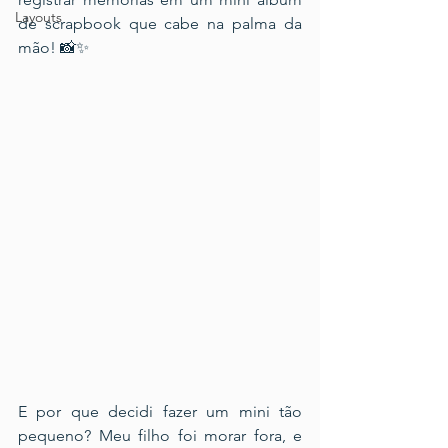
Layouts
de scrapbook que cabe na palma da 
mão! 📸✨
E por que decidi fazer um mini tão 
pequeno? Meu filho foi morar fora, e 