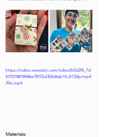
https://video.wixstatic.com/video/b0d2f4_7d
431018818446e78155d35636ab1fc3/720p/mp4
/file.mp4
Materiais: