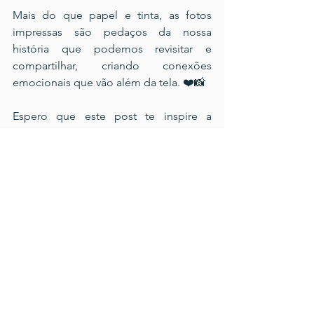
Mais do que papel e tinta, as fotos 
impressas são pedaços da nossa 
história que podemos revisitar e 
compartilhar, criando conexões 
emocionais que vão além da tela. ❤️📸
Espero que este post te inspire a 
documentar suas memórias e matar a 
saudade de momentos especiais. 
💛
Sei 
que meu filho, estando a quilômetros 
de distância, está matando a saudade 
com seu mini álbum.
Se você gostou, adoraria saber! Deixe 
um comentário abaixo ou um like — 
isso significa muito para mim. 
Obrigada!