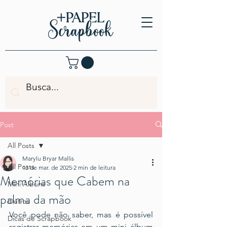
Post
All Posts
Marylu Bryar Mallis
All Posts
13 de mar. de 2025
2 min de leitura
Memórias que Cabem na
Mini Álbuns
palma da mão
Outros
Você pode não saber, mas é possível 
Dicas de Scrapbook
registrar memórias em um mini álbum 