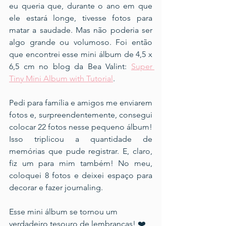
eu queria que, durante o ano em que 
ele estará longe, tivesse fotos para 
matar a saudade. Mas não poderia ser 
algo grande ou volumoso. Foi então 
que encontrei esse mini álbum de 4,5 x 
6,5 cm no blog da Bea Valint: 
Super 
Tiny Mini Album with Tutorial
.
Pedi para família e amigos me enviarem 
fotos e, surpreendentemente, consegui 
colocar 22 fotos nesse pequeno álbum! 
Isso triplicou a quantidade de 
memórias que pude registrar. E, claro, 
fiz um para mim também! No meu, 
coloquei 8 fotos e deixei espaço para 
decorar e fazer journaling.
Esse mini álbum se tornou um 
verdadeiro tesouro de lembranças! ❤️