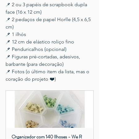
📌 2 ou 3 papéis de scrapbook dupla 
face (16 x 12 cm)
📌 2 pedaços de papel Horlle (4,5 x 6,5 
cm)
📌 1 ilhós
📌 12 cm de elástico roliço fino
📌 Penduricalhos (opcional)
📌 Figuras pré-cortadas, adesivos, 
barbante (para decoração)
📌 Fotos (o último item da lista, mas o 
coração do projeto ❤️)
Organizador com 140 Ilhoses - We R 