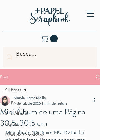
Post
All Posts
Marylu Bryar Mallis
All Posts
1 de jul. de 2020
1 min de leitura
Mini Álbum de uma Página
Mini Álbuns
30,5x30,5 cm
Outros
Mini álbum 10x15 cm MUITO fácil e 
Dicas de Scrapbook
divertido fazer. Usando apenas uma 