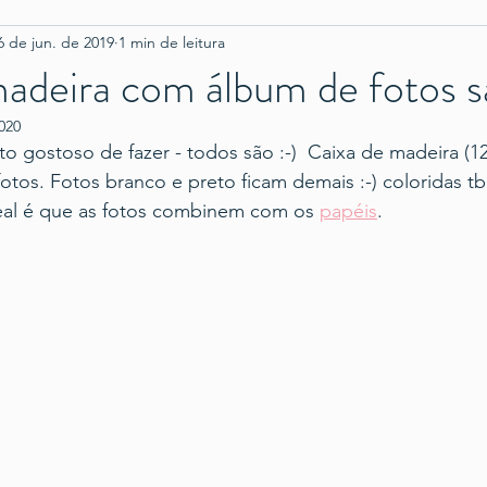
6 de jun. de 2019
1 min de leitura
madeira com álbum de fotos 
020
o gostoso de fazer - todos são :-)  Caixa de madeira (
otos. Fotos branco e preto ficam demais :-) coloridas tb
al é que as fotos combinem com os 
papéis
.