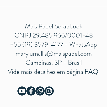
Sacol
Decorações de Natal
Personalizadas
Mais Papel Scrapbook
CNPJ 29.485.966/0001-48
+55 (19) 3579-4177 - WhatsApp
marylumallis@maispapel.com
Campinas, SP - Brasil
Vide mais detalhes em página
FAQ
.