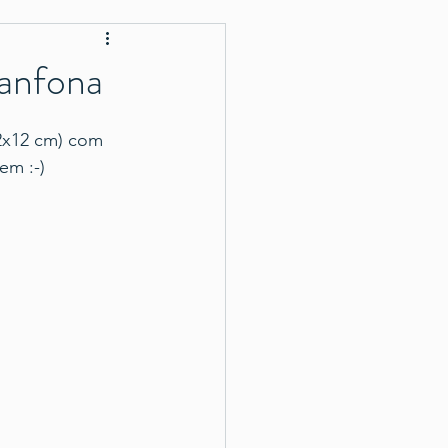
sanfona
12x12 cm) com 
em :-) 