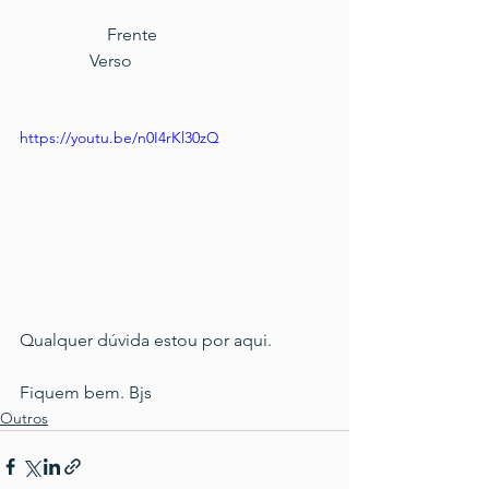
		Frente				
	      Verso
https://youtu.be/n0I4rKl30zQ
Qualquer dúvida estou por aqui.
Fiquem bem. Bjs
Outros