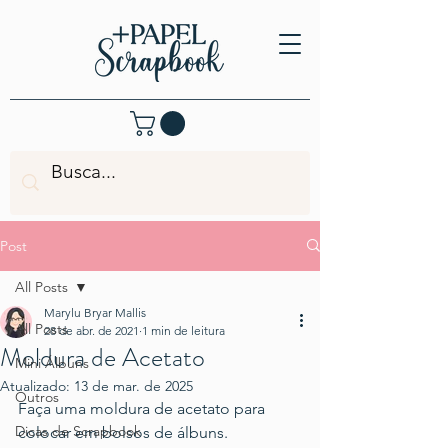
Post
All Posts
Marylu Bryar Mallis
All Posts
28 de abr. de 2021
1 min de leitura
Moldura de Acetato
Mini Álbuns
Atualizado:
13 de mar. de 2025
Outros
Faça uma moldura de acetato para 
Dicas de Scrapbook
colocar em bolsos de álbuns.